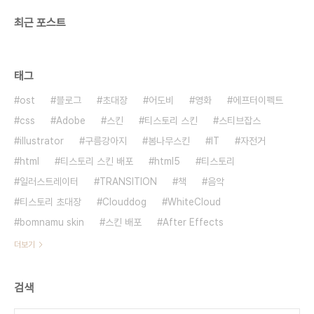
최근 포스트
태그
ost
블로그
초대장
어도비
영화
에프터이펙트
css
Adobe
스킨
티스토리 스킨
스티브잡스
illustrator
구름강아지
봄나무스킨
IT
자전거
html
티스토리 스킨 배포
html5
티스토리
일러스트레이터
TRANSITION
책
음악
티스토리 초대장
Clouddog
WhiteCloud
bomnamu skin
스킨 배포
After Effects
더보기
검색