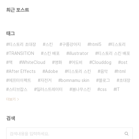
최근 포스트
태그
티스토리 초대장
스킨
구름강아지
html5
티스토리
TRANSITION
스킨 배포
illustrator
티스토리 스킨 배포
책
WhiteCloud
영화
어도비
Clouddog
ost
After Effects
Adobe
티스토리 스킨
음악
html
에프터이펙트
자전거
bomnamu skin
블로그
초대장
스티브잡스
일러스트레이터
봄나무스킨
css
IT
더보기
검색